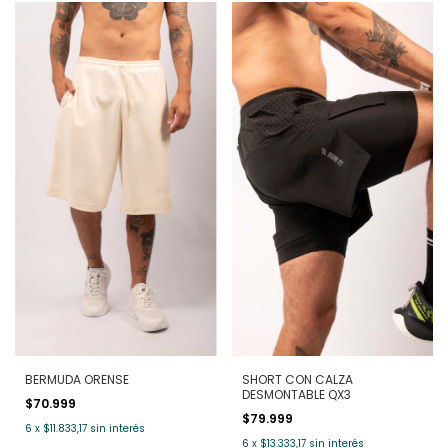
BERMUDA ORENSE
SHORT CON CALZA
DESMONTABLE QX3
$70.999
$79.999
6
x
$11.833,17
sin interés
6
x
$13.333,17
sin interés