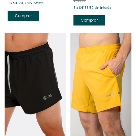
$41.999
6
x
$3.333,17
sin interés
6
x
$4.166,50
sin interés
Comprar
Comprar