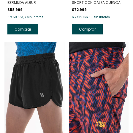
BERMUDA ALBUR
SHORT CON CALZA CUENCA
$58.999
$72.999
6
x
$9.833,17
sin interés
6
x
$12.166,50
sin interés
Comprar
Comprar