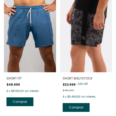
SHORT FIT
SHORT BIALYSTOCK
-
33
%
OFF
$48.999
$32.999
$48.999
6
x
$8.166,50
sin interés
6
x
$5.499,83
sin interés
Comprar
Comprar