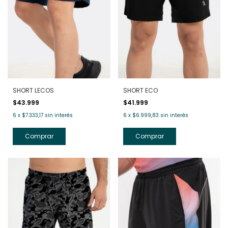
SHORT LECOS
SHORT ECO
$43.999
$41.999
6
x
$7.333,17
sin interés
6
x
$6.999,83
sin interés
Comprar
Comprar