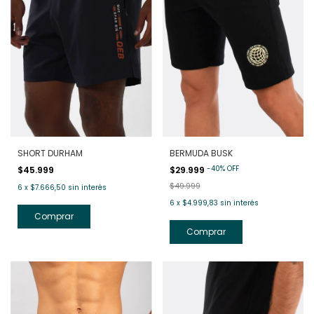
SHORT DURHAM
BERMUDA BUSK
-
40
%
OFF
$45.999
$29.999
$49.999
6
x
$7.666,50
sin interés
6
x
$4.999,83
sin interés
Comprar
Comprar