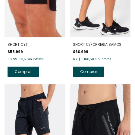
SHORT CYT
SHORT C/FORRERIA SAMOS
$55.999
$60.999
6
x
$9.333,17
sin interés
6
x
$10.166,50
sin interés
Comprar
Comprar