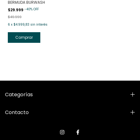
BERMUDA BURWASH
-
40
%
OFF
$29.999
$49.999
6
x
$4.999,83
sin interés
Comprar
Categorías
Contacto