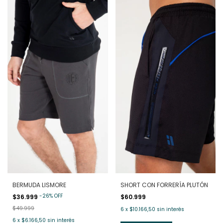
BERMUDA LISMORE
SHORT CON FORRERÍA PLUTÓN
-
26
%
OFF
$36.999
$60.999
$49.999
6
x
$10.166,50
sin interés
6
x
$6.166,50
sin interés