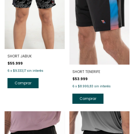
SHORT JABUK
$55.999
6
x
$9.333,17
sin interés
SHORT TENERIFE
$53.999
Comprar
6
x
$8.999,83
sin interés
Comprar