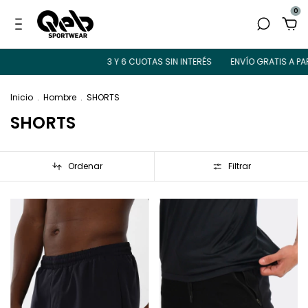
0
3 Y 6 CUOTAS SIN INTERÉS
ENVÍO GRATIS A PARTIR DE $ 150.0
Inicio
.
Hombre
.
SHORTS
SHORTS
Ordenar
Filtrar