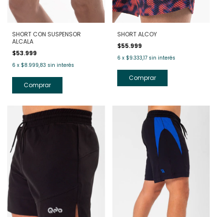
SHORT CON SUSPENSOR
SHORT ALCOY
ALCALA
$55.999
$53.999
6
x
$9.333,17
sin interés
6
x
$8.999,83
sin interés
Comprar
Comprar