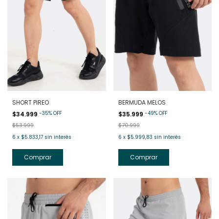
SHORT PIREO
BERMUDA MELOS
-
35
%
OFF
-
49
%
OFF
$34.999
$35.999
$53.999
$70.999
6
x
$5.833,17
sin interés
6
x
$5.999,83
sin interés
Comprar
Comprar