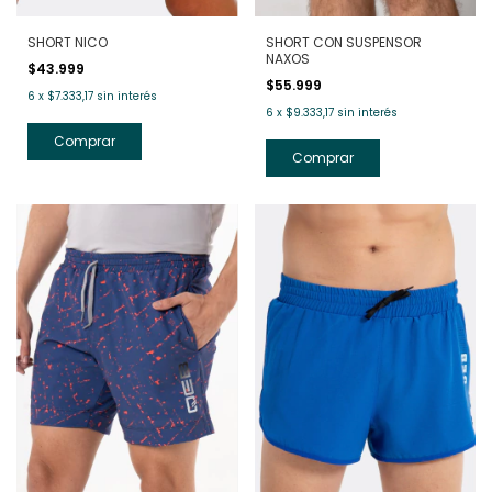
SHORT NICO
SHORT CON SUSPENSOR
NAXOS
$43.999
$55.999
6
x
$7.333,17
sin interés
6
x
$9.333,17
sin interés
Comprar
Comprar