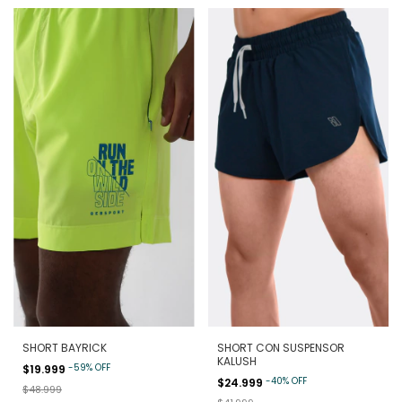
SHORT BAYRICK
SHORT CON SUSPENSOR
KALUSH
-
59
%
OFF
$19.999
-
40
%
OFF
$24.999
$48.999