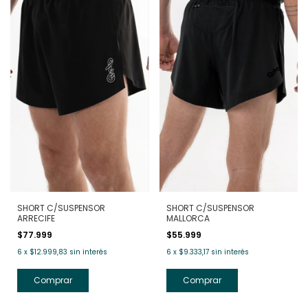
SHORT C/SUSPENSOR
SHORT C/SUSPENSOR
ARRECIFE
MALLORCA
$77.999
$55.999
6
x
$12.999,83
sin interés
6
x
$9.333,17
sin interés
Comprar
Comprar