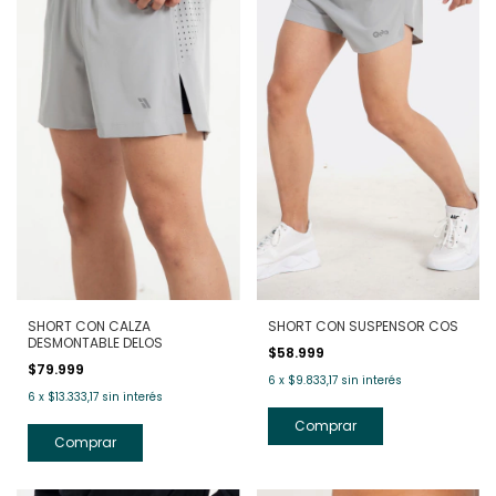
SHORT CON CALZA
SHORT CON SUSPENSOR COS
DESMONTABLE DELOS
$58.999
$79.999
6
x
$9.833,17
sin interés
6
x
$13.333,17
sin interés
Comprar
Comprar