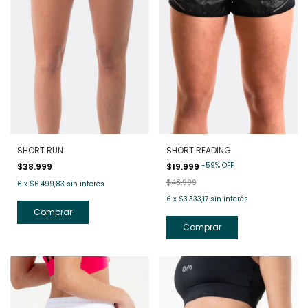
SHORT RUN
SHORT READING
-
59
%
OFF
$38.999
$19.999
$48.999
6
x
$6.499,83
sin interés
6
x
$3.333,17
sin interés
Comprar
Comprar