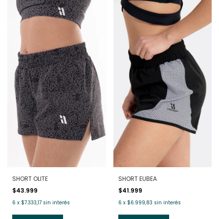
SHORT OLITE
SHORT EUBEA
$43.999
$41.999
6
x
$7.333,17
sin interés
6
x
$6.999,83
sin interés