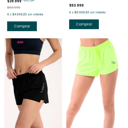
-
51
%
OFF
$29.999
$53.999
$60.999
6
x
$8.999,83
sin interés
6
x
$4.999,83
sin interés
Comprar
Comprar