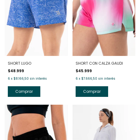
SHORT LUGO
SHORT CON CALZA GAUDI
$48.999
$45.999
6
x
$8.166,50
sin interés
6
x
$7.666,50
sin interés
Comprar
Comprar