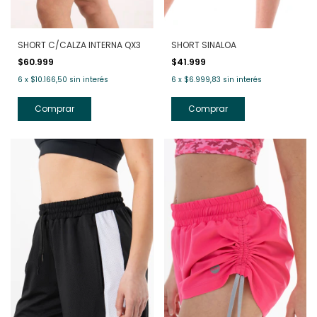
SHORT C/CALZA INTERNA QX3
SHORT SINALOA
$60.999
$41.999
6
x
$10.166,50
sin interés
6
x
$6.999,83
sin interés
Comprar
Comprar