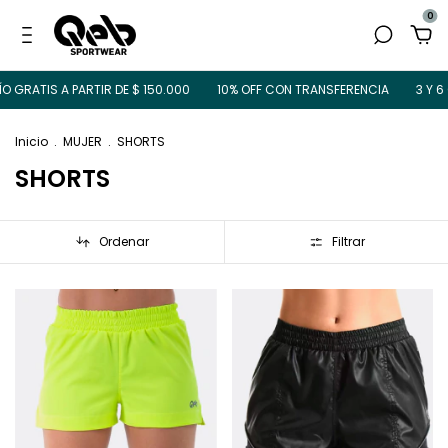
0
IS A PARTIR DE $ 150.000
10% OFF CON TRANSFERENCIA
3 Y 6 CUOTA
Inicio
.
MUJER
.
SHORTS
SHORTS
Ordenar
Filtrar