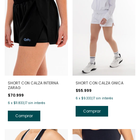
SHORT CON CALZA INTERNA
SHORT CON CALZA GNICA
ZARAG
$55.999
$70.999
6
x
$9.333,17
sin interés
6
x
$11.833,17
sin interés
Comprar
Comprar