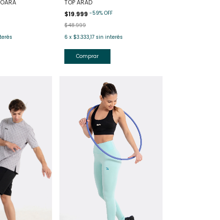
SOARA
TOP ARAD
-
59
%
OFF
$19.999
$48.999
terés
6
x
$3.333,17
sin interés
Comprar