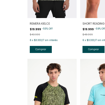
REMERA KIELCE
SHORT READING
-
55
%
OFF
-
59
%
OF
$19.999
$19.999
$43.999
$48.999
6
x
$3.333,17
sin interés
6
x
$3.333,17
sin in
Comprar
Comprar