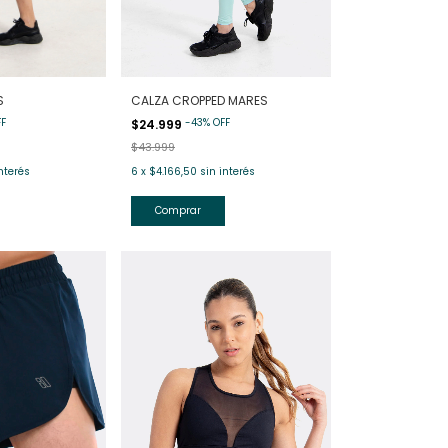
S
CALZA CROPPED MARES
FF
-
43
%
OFF
$24.999
$43.999
nterés
6
x
$4.166,50
sin interés
Comprar