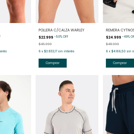
POLLERA C/CALZA WARLEY
REMERA CYTNO
F
-
50
%
OFF
-
49
%
O
$22.999
$24.999
$45.999
$48.999
terés
6
x
$3.833,17
sin interés
6
x
$4.166,50
sin i
Comprar
Comprar