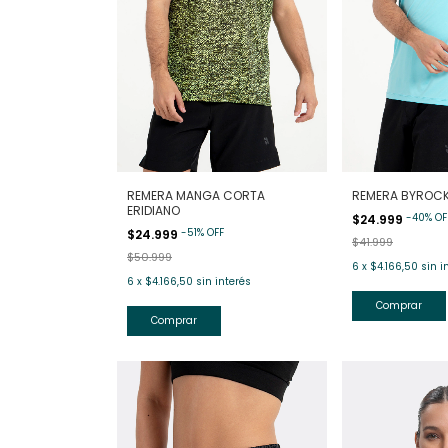
REMERA MANGA CORTA
REMERA BYROC
ERIDIANO
-
40
%
OF
$24.999
-
51
%
OFF
$24.999
$41.999
$50.999
6
x
$4.166,50
sin i
6
x
$4.166,50
sin interés
Comprar
Comprar