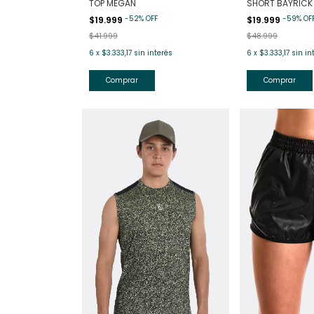
TOP MEGAN
SHORT BAYRICK
-
52
%
OFF
-
59
%
OF
$19.999
$19.999
$41.999
$48.999
6
x
$3.333,17
sin interés
6
x
$3.333,17
sin in
Comprar
Comprar