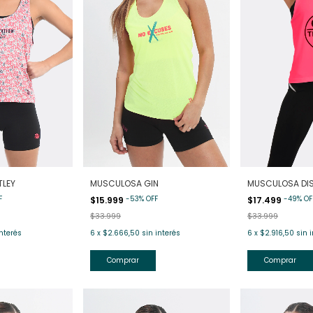
LEY
MUSCULOSA GIN
MUSCULOSA DI
F
-
53
%
OFF
-
49
%
OF
$15.999
$17.499
$33.999
$33.999
interés
6
x
$2.666,50
sin interés
6
x
$2.916,50
sin 
Comprar
Comprar