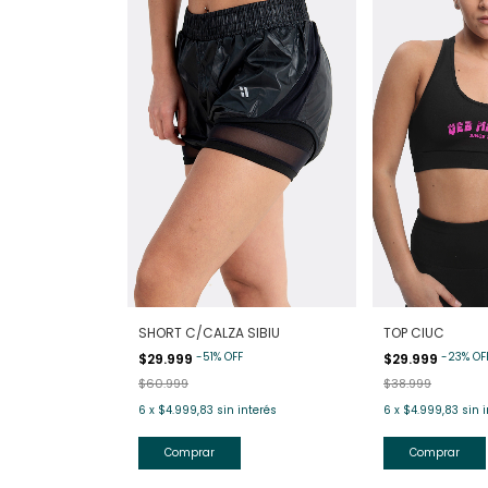
SHORT C/CALZA SIBIU
TOP CIUC
-
51
%
OFF
-
23
%
OF
$29.999
$29.999
$60.999
$38.999
6
x
$4.999,83
sin interés
6
x
$4.999,83
sin 
Comprar
Comprar