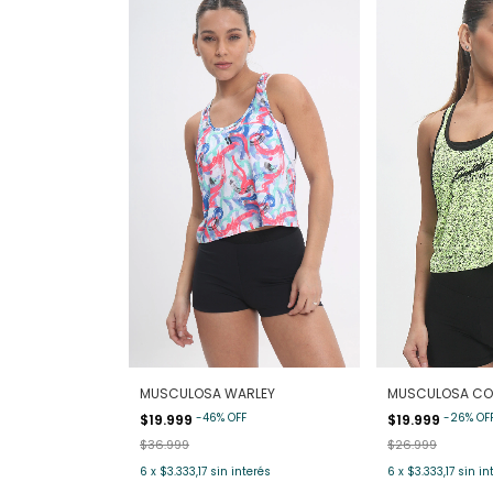
MUSCULOSA WARLEY
MUSCULOSA CO
-
46
%
OFF
-
26
%
OF
$19.999
$19.999
$36.999
$26.999
6
x
$3.333,17
sin interés
6
x
$3.333,17
sin in