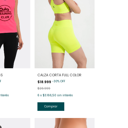
SS
CALZA CORTA FULL COLOR
F
-
30
%
OFF
$18.999
$26.999
interés
6
x
$3.166,50
sin interés
Comprar