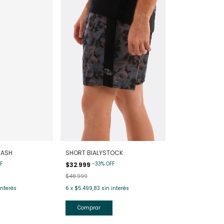
WASH
SHORT BIALYSTOCK
F
-
33
%
OFF
$32.999
$48.999
interés
6
x
$5.499,83
sin interés
Comprar