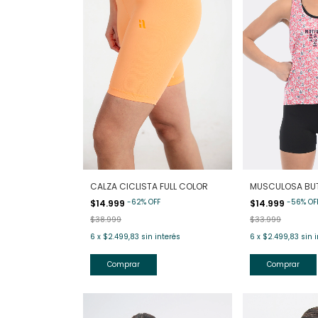
CALZA CICLISTA FULL COLOR
MUSCULOSA BUT
-
62
%
OFF
-
56
%
OF
$14.999
$14.999
$38.999
$33.999
6
x
$2.499,83
sin interés
6
x
$2.499,83
sin 
Comprar
Comprar