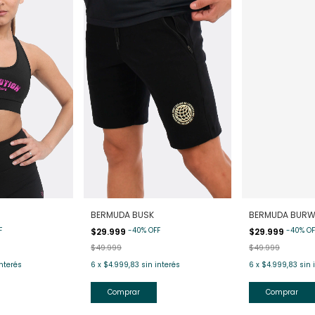
BERMUDA BUSK
BERMUDA BUR
F
-
40
%
OFF
-
40
%
OF
$29.999
$29.999
$49.999
$49.999
interés
6
x
$4.999,83
sin interés
6
x
$4.999,83
sin 
Comprar
Comprar