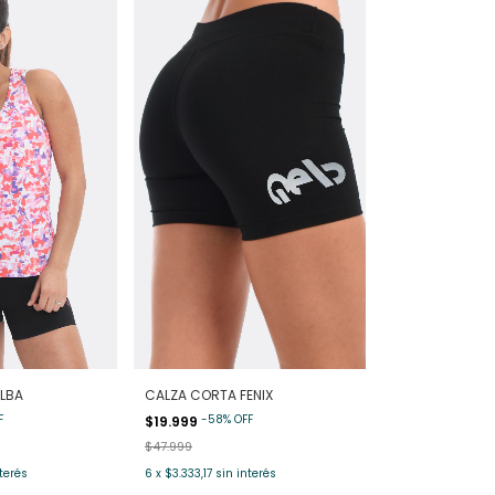
LBA
CALZA CORTA FENIX
F
-
58
%
OFF
$19.999
$47.999
terés
6
x
$3.333,17
sin interés