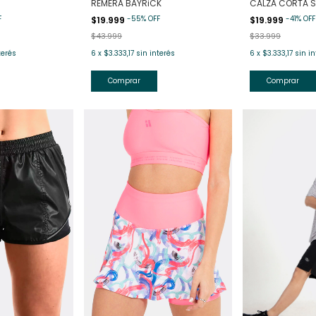
REMERA BAYRiCK
CALZA CORTA 
F
-
55
%
OFF
-
41
%
OFF
$19.999
$19.999
$43.999
$33.999
terés
6
x
$3.333,17
sin interés
6
x
$3.333,17
sin in
Comprar
Comprar