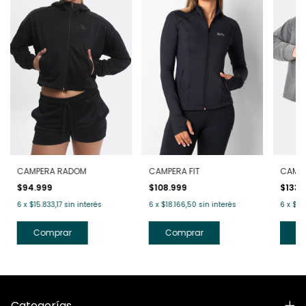
CAMPERA RADOM
CAMPERA FIT
CAMPE
$94.999
$108.999
$133.
6
x
$15.833,17
sin interés
6
x
$18.166,50
sin interés
6
x
$22
Comprar
Comprar
C
Categorías