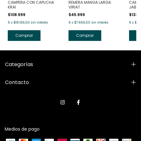
CAMPERA CON CAPUCHA
REMERA MANGA LARGA
CAMP
KRAI
VIRIAT
JABUK
$108.999
$45.999
$133.
6
x
$18.166,50
sin interés
6
x
$7.666,50
sin interés
6
x
$22
Comprar
Comprar
C
Categorías
Contacto
Medios de pago