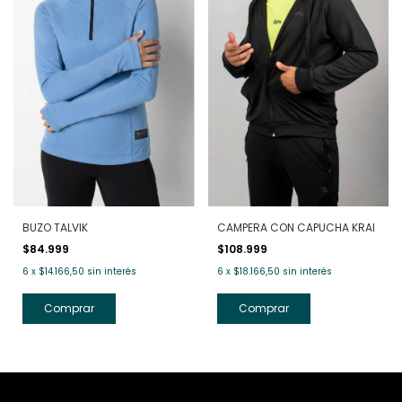
BUZO TALVIK
CAMPERA CON CAPUCHA KRAI
$84.999
$108.999
6
x
$14.166,50
sin interés
6
x
$18.166,50
sin interés
Comprar
Comprar