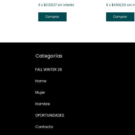
6
x
$3.333,17
sin interés
6
x
$4.166,50
sin i
nterés
Comprar
Comprar
Categorías
FALL WINTER 26
Home
Mujer
Hombre
OPORTUNIDADES
Contacto