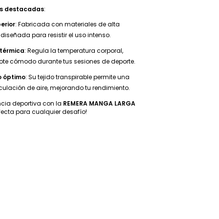
as destacadas
:
erior
: Fabricada con materiales de alta
diseñada para resistir el uso intenso.
 térmica
: Regula la temperatura corporal,
te cómodo durante tus sesiones de deporte.
o óptimo
: Su tejido transpirable permite una
rculación de aire, mejorando tu rendimiento.
encia deportiva con la
REMERA MANGA LARGA
erfecta para cualquier desafío!