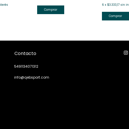
nterés
6
x
$3.333,17
sin in
Comprar
Comprar
Contacto
5491134071312
info@qebsport.com