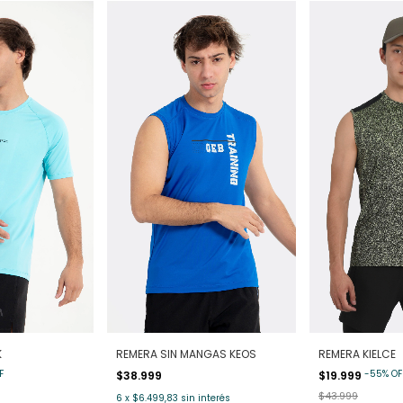
K
REMERA SIN MANGAS KEOS
REMERA KIELCE
F
-
55
%
OF
$38.999
$19.999
$43.999
6
x
$6.499,83
sin interés