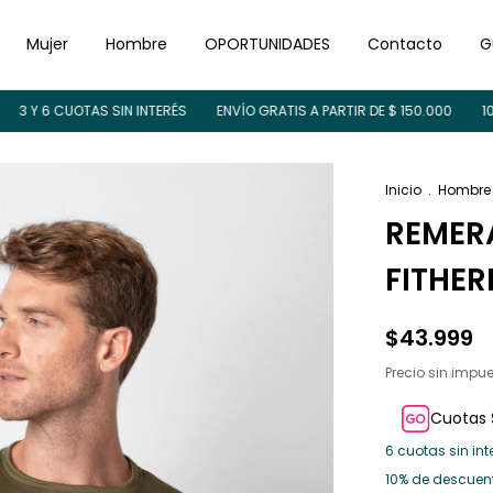
Mujer
Hombre
OPORTUNIDADES
Contacto
G
6 CUOTAS SIN INTERÉS
ENVÍO GRATIS A PARTIR DE $ 150.000
10% OFF
Inicio
.
Hombre
REMER
FITHE
$43.999
Precio sin impu
Cuotas 
6
cuotas sin int
10% de descuen