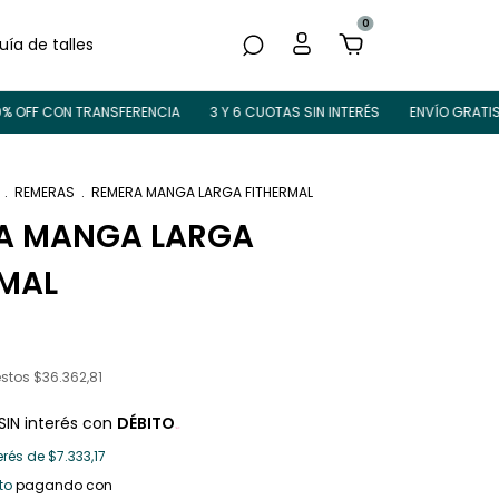
0
uía de talles
 CON TRANSFERENCIA
3 Y 6 CUOTAS SIN INTERÉS
ENVÍO GRATIS A PART
.
REMERAS
.
REMERA MANGA LARGA FITHERMAL
A MANGA LARGA
RMAL
estos
$36.362,81
SIN interés con
DÉBITO
erés de
$7.333,17
to
pagando con