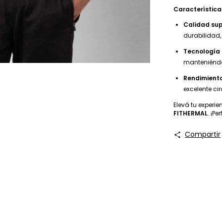
Característic
Calidad sup
durabilidad, 
Tecnología
manteniéndo
Rendimient
excelente ci
Elevá tu experi
FITHERMAL
. ¡P
Compartir