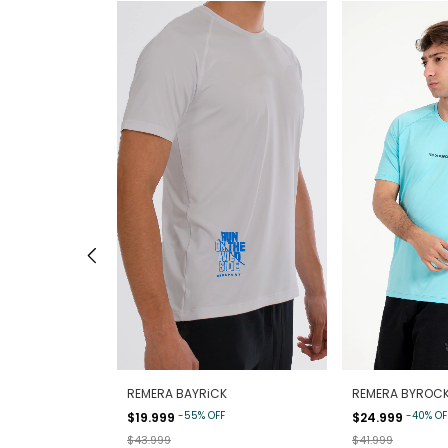
 CORTA
REMERA BAYRiCK
REMERA BYROC
-
55
%
OFF
-
40
%
OF
$19.999
$24.999
$43.999
$41.999